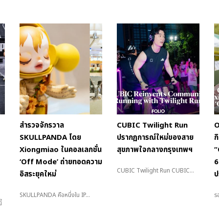
สำรวจจักรวาล
CUBIC Twilight Run
O
SKULLPANDA โดย
ปรากฏการณ์ใหม่ของสาย
ก
Xiongmiao ในคอลเลกชั่น
สุขภาพใจกลางกรุงเทพฯ
“
‘Off Mode’ ถ่ายทอดความ
6
CUBIC Twilight Run CUBIC...
อิสระยุคใหม่
ป
SKULLPANDA คือหนึ่งใน IP...
รอ
้