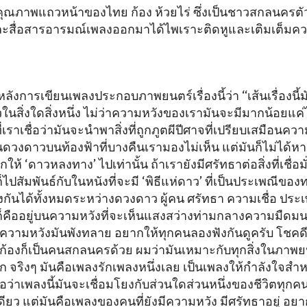
องคุณภาพแถวหน้าของไทย ก้อง ห้วยไร่ ซึ่งเป็นชาวสกลนครตัว
ละสื่อสารอารมณ์เพลงออกมาได้ไพเราะติดหูและเติมเต็มค
หลังการเขียนเพลงประกอบภาพยนตร์เรื่องนี้ว่า “เส้นเรื่องนี้มัน
่ยวในสิ่งใดสิ่งหนึ่ง ไม่ว่าความหวังของเรามันจะมีมากน้อยแค
ที่เราเชื่อว่ามันจะนำพาสิ่งที่ถูกภูตผีปีศาจที่เปรียบเสมือ
นดวงดาวบนท้องฟ้าที่บางคืนเรามองไม่เห็น แต่มันก็ไม่ได้ห
 ‘ดาวหลงทาง’ ไปเท่านั้น ถ้าเรายังมีศรัทธาต่อสิ่งที่เชื่อมั่น
นก็ไปสัมพันธ์กับในหนังที่จะมี ‘พิธีแห่ดาว’ ที่เป็นประเพณีขอ
ยงกันได้ทั้งหมดระหว่างดวงดาว ผู้คน ศรัทธา ความเชื่อ ประเ
ก็คืออยู่บนความหวังที่จะเห็นแสงสว่างท่ามกลางความมืดมน ต่
้ความหวังมันพังทลาย อยากให้ทุกคนลองฟังกันดูครับ โชคดีที่เ
พี่ก้องก็เป็นคนสกลนครด้วย ผมว่ามันเหมาะกับทุกสิ่งในภาพยนต
ยาก จริงๆ มันคือเพลงรักเพลงหนึ่งเลย เป็นเพลงให้กำลังใจสำหร
่อว่าเพลงนี้มันจะเชื่อมโยงกับส่วนใดส่วนหนึ่งของชีวิตทุกคนไ
ียว แต่มันคือเพลงของคนที่ยังมีความหวัง มีศรัทธาอยู่ อย