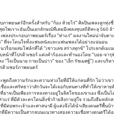
พยนตร์อีกครั้งสำหรับ “ก้อง ห้วยไร่” ศิลปินเพลงลูกทุ่งชื่
ดไพเราะอันเป็นเอกลักษณ์ที่เคยมีเพลงทุบสถิติทะลุ 560 ล้
เพลงประกอบภาพยนตร์เรื่อง “ท่าแร่” ผลงานใหม่น่าจับตา
แนล” ที่จะโดนใจทั้งแฟนหนังและแฟนเพลงได้อย่างแน่นอน
ร็อกผสมโฟล์กที่ได้ “เชาวเลข สร่างทุกข์” โปรเจกต์เมเนเ
ับหน้าที่โปรดิวเซอร์ แต่งคำร้องและทำนองโดย “บอย-จารุพันธ
ลง “ใจเป็นนาย กายเป็นบ่าว” ของ “เล็ก รัชเมศฐ์”) และบร
รดิวเซอร์ภาพยนตร์
ะพูดถึงความรักและความห่วงใยที่มีให้แก่คนที่รัก ไม่ว่าเข
็เชื่อและศรัทธาว่าสักวันจะได้เจอกับหนทางที่ทำให้เขาหายด
จที่อาจเป็นเพียงการหลงทางอยู่ในจิตใจของเขาเอง ซึ่งเป็นไอ
่าแร่ ที่มีตัวละครโดนสิ่งชั่วร้ายสิงกายสู่ใจ รวมถึงธีมหล
ี่มีต่อพระเจ้าและศาสนาผี ผู้แต่งจึงได้นำเสียงดนตรีพื้นบ
ที่มีความเป็นสากลบนแนวทางสองความเชื่อทางดนตรีได้อย่างล