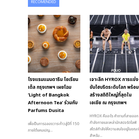
RECOMENDED
โรงแรมแมนดาริน โอเรียน
เจาะลึก HYROX การแข่ง
เต็ล กรุงเทพฯ เผยโฉม
ขันไฮบริดระดับโลก พร้อม
‘Light of Bangkok
สร้างสถิติใหญ่ที่สุดใน
Afternoon Tea’ ร่วมกับ
เอเชีย ณ กรุงเทพฯ
Parfums Dusita
HYROX คืออะไร คำถามที่สายออก
กำลังกายและเหล่านักสปอร์ตไลฟ์
เพื่อเป็นการฉลองวาระก้าวสู่ปีที่ 150
สไตล์กำลังให้ความสนใจอยู่ในขณะนี
ภายใต้แคมเปญ...
สำหรับ...