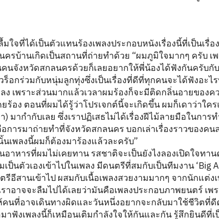
กปลื้มใจที่ได้เป็นตัวแทนร้องเพลงประกอบหนังเรื่องนี้ที่เป็นเร
นครบ้านเกิดเป็นสถานที่ถ่ายทำด้วย “ผมภูมิใจมากๆ ครับ เพรา
็นคนจังหวัดสกลนครด้วยก็เลยอยากให้พี่น้องได้ฟังกันครับกั
ร่วมกับหนุ่มลูกทุ่งซึ่งเป็นเรื่องที่ดีที่ทุกคนจะได้ฟังอะไรที
ลง เพราะส่วนมากแล้วเวลาผมร้องก็จะมีติดกลิ่นอายของควา
ยร้อง ตอนที่ผมได้รู้ว่าโปรเจกต์นี้จะเกิดขึ้น ผมก็เดาว่าใ
 วันทา) มากำกับเลย ซึ่งเราปฏิเสธไม่ได้เรื่องฝีไม้ลายมือในกา
คือการมาถ่ายทำที่จังหวัดสกลนคร บอกเล่าเรื่องราวของค
นเพลงนี้ผมก็ต้องมาร้องแล้วละครับ”
นอาหารที่ผมไม่เคยทาน รสชาติจะเป็นยังไงลองเปิดใจทานดูแ
มเป็นตัวเองเข้าไปในเพลง มีดนตรีที่สมกับเป็นทีมงาน ‘Big A
รีอีสานเข้าไป ผสมกับเนื้อเพลงสวยงามมากๆ จากนักแต่งเพ
ส เราอาจจะลืมไปได้เลยว่ามันคือเพลงประกอบภาพยนตร์ เพรา
นที่อาจเดินทางผิดและวันหนึ่งอยากจะกลับมาใช้ชีวิตที่ดีดัง
อมาฟังเพลงนี้ก็เหมือนเติมกำลังใจให้กันและกัน รู้สึกยินดีที