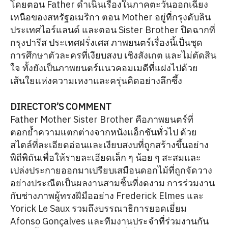
โดยตอน Father ดำเนินเรื่องในภาคตะวันออกเฉียง
เหนือของสหรัฐอเมริกา ตอน Mother อยู่ที่กรุงดับลิน
ประเทศไอร์แลนด์ และตอน Sister Brother ปิดฉากที่
กรุงปารีส ประเทศฝรั่งเศส ภาพยนตร์เรื่องนี้เป็นชุด
การศึกษาตัวละครที่เงียบสงบ เชิงสังเกต และไม่ตัดสิน
ใจ ทั้งยังเป็นภาพยนตร์แนวคอมเมดีที่แฝงไปด้วย
เส้นใยแห่งความเหงาและครุ่นคิดอย่างลึกซึ้ง
DIRECTOR’S COMMENT
Father Mother Sister Brother คือภาพยนตร์ที่
ตอกย้ำความแตกต่างจากหนังแอ็กชันทั่วไป ด้วย
สไตล์ที่ละเอียดอ่อนและเงียบสงบที่ถูกสร้างขึ้นอย่าง
พิถีพิถันเพื่อให้รายละเอียดเล็ก ๆ น้อย ๆ สะสมและ
เปล่งประกายออกมาเปรียบเสมือนดอกไม้ที่ถูกจัดวาง
อย่างประณีตเป็นผลงานสามชิ้นที่งดงาม การร่วมงาน
กับช่างภาพผู้ทรงฝีมืออย่าง Frederick Elmes และ
Yorick Le Saux รวมถึงบรรณาธิการยอดเยี่ยม
Afonso Gonçalves และทีมงานประจำที่ร่วมงานกัน