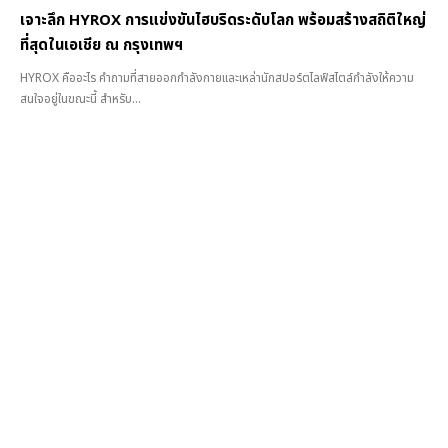
เจาะลึก HYROX การแข่งขันไฮบริดระดับโลก พร้อมสร้างสถิติใหญ่
ที่สุดในเอเชีย ณ กรุงเทพฯ
HYROX คืออะไร คำถามที่สายออกกำลังกายและเหล่านักสปอร์ตไลฟ์สไตล์กำลังให้ความ
สนใจอยู่ในขณะนี้ สำหรับ...