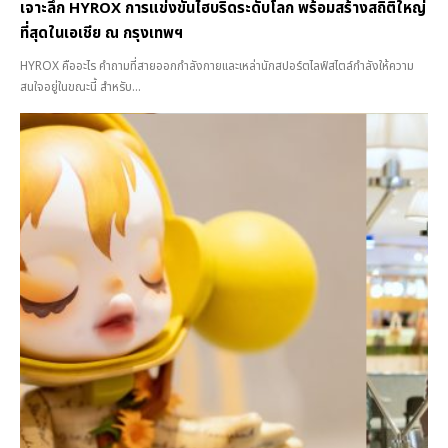
เจาะลึก HYROX การแข่งขันไฮบริดระดับโลก พร้อมสร้างสถิติใหญ่
ที่สุดในเอเชีย ณ กรุงเทพฯ
HYROX คืออะไร คำถามที่สายออกกำลังกายและเหล่านักสปอร์ตไลฟ์สไตล์กำลังให้ความ
สนใจอยู่ในขณะนี้ สำหรับ...