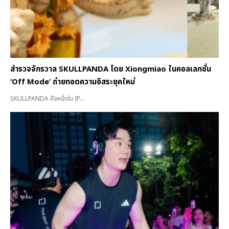
สำรวจจักรวาล SKULLPANDA โดย Xiongmiao ในคอลเลกชั่น
‘Off Mode’ ถ่ายทอดความอิสระยุคใหม่
SKULLPANDA คือหนึ่งใน IP...