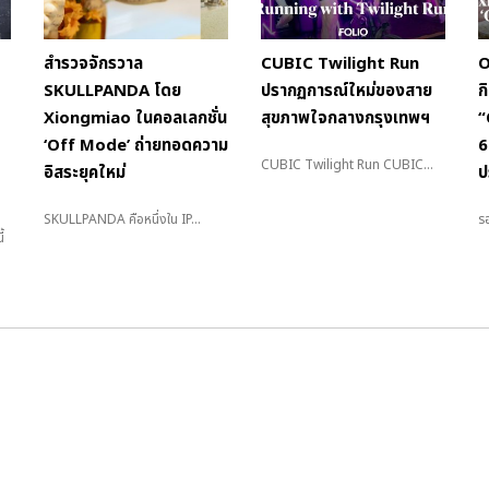
สำรวจจักรวาล
CUBIC Twilight Run
O
SKULLPANDA โดย
ปรากฏการณ์ใหม่ของสาย
ก
Xiongmiao ในคอลเลกชั่น
สุขภาพใจกลางกรุงเทพฯ
“
‘Off Mode’ ถ่ายทอดความ
6
CUBIC Twilight Run CUBIC...
อิสระยุคใหม่
ป
SKULLPANDA คือหนึ่งใน IP...
รอ
้