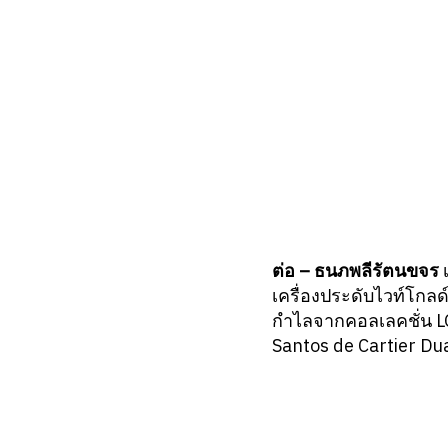
ต่อ – ธนภพลีรัตนขจร
เ
เครื่องประดับไวท์โกล
กำไลจากคอลเลคชั่น LO
Santos de Cartier Du