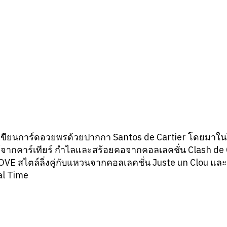
ขียนการ์ดอวยพรด้วยปากกา Santos de Cartier โดยมาในโ
ด์จากคาร์เทียร์ กำไลและสร้อยคอจากคอลเลคชั่น Clash d
VE สไตล์ลิ่งคู่กับแหวนจากคอลเลคชั่น Juste un Clou และส
al Time