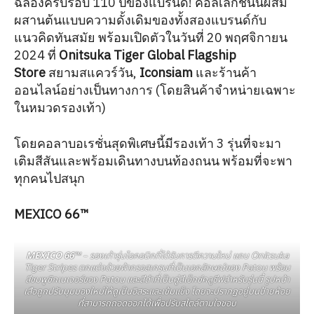
ฉลองครบรอบ 110 ปีของแบรนด์! คอลเล็กชั่นนี้ผสม
ผสานต้นแบบความดั้งเดิมของทั้งสองแบรนด์กับ
แนวคิดทันสมัย พร้อมเปิดตัวในวันที่ 20 พฤศจิกายน
2024 ที่
Onitsuka Tiger Global Flagship
Store
สยามสแควร์วัน,
Iconsiam
และร้านค้า
ออนไลน์อย่างเป็นทางการ (โดยสินค้าจำหน่ายเฉพาะ
ในหมวดรองเท้า)
โดยคอลาบอเรชั่นสุดพิเศษนี้มีรองเท้า 3 รุ่นที่จะมา
เติมสีสันและพร้อมเดินทางบนท้องถนน พร้อมที่จะพา
ทุกคนไปสนุก
MEXICO 66™
MEXICO 66™
– รองเท้ารุ่นไอคอนิกที่ได้รับการตีความใหม่ แถบ Onitsuka
Tiger Stripes ตกแต่งด้วยผ้ากรอสเกรนที่เป็นเอกลักษณ์ของ Patou พร้อม
สีชมพูซิกเนเจอร์ของ Patou และสีดำที่เป็นคู่สีเอ็กซ์คลูซีฟสำหรับรุ่นนี้ รูปหน้า
เสือถูกปรับมุมมองใหม่ให้ดูเป็นอิสระและเข้มแข็ง โดยจะปรากฏอยู่บนป้ายห้อย
ที่สามารถถอดออกได้เพื่อปรับสไตล์ตามใจชอบ