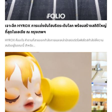
เจาะลึก HYROX การแข่งขันไฮบริดระดับโลก พร้อมสร้างสถิติใหญ่
ที่สุดในเอเชีย ณ กรุงเทพฯ
HYROX คืออะไร คำถามที่สายออกกำลังกายและเหล่านักสปอร์ตไลฟ์สไตล์กำลังให้ความ
สนใจอยู่ในขณะนี้ สำหรับ...