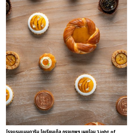
โรงแรมแมนดาริน โอเรียนเต็ล กรุงเทพฯ เผยโฉม ‘Light of