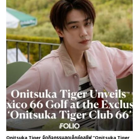
Onitsuka Tiger จัดกิจกรรมสุดเอ็กซ์คลูซีฟ “Onitsuka Tiger