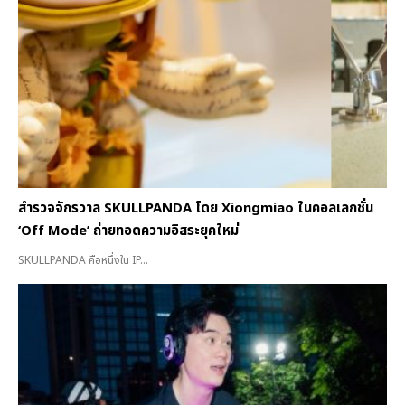
สำรวจจักรวาล SKULLPANDA โดย Xiongmiao ในคอลเลกชั่น
‘Off Mode’ ถ่ายทอดความอิสระยุคใหม่
SKULLPANDA คือหนึ่งใน IP...