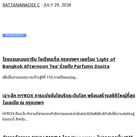
RATTANAWADEE C
-
JULY 29, 2026
RECOMENDED
โรงแรมแมนดาริน โอเรียนเต็ล กรุงเทพฯ เผยโฉม ‘Light of
Bangkok Afternoon Tea’ ร่วมกับ Parfums Dusita
เพื่อเป็นการฉลองวาระก้าวสู่ปีที่ 150 ภายใต้แคมเปญ...
เจาะลึก HYROX การแข่งขันไฮบริดระดับโลก พร้อมสร้างสถิติใหญ่ที่สุด
ในเอเชีย ณ กรุงเทพฯ
HYROX คืออะไร คำถามที่สายออกกำลังกายและเหล่านักสปอร์ตไลฟ์สไตล์กำลังให้ความสนใจอยู่
ในขณะนี้ สำหรับ...