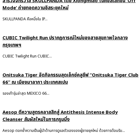
สำรวจจักรวาล SKULLPANDA โดย Xiongmiao ในคอลเลกชั่น ‘Off
Mode’ ถ่ายทอดความอิสระยุคใหม่
SKULLPANDA คือหนึ่งใน IP...
CUBIC Twilight Run ปรากฏการณ์ใหม่ของสายสุขภาพใจกลาง
กรุงเทพฯ
CUBIC Twilight Run CUBIC...
Onitsuka Tiger จัดกิจกรรมสุดเอ็กซ์คลูซีฟ “Onitsuka Tiger Club
66” ณ เมืองมาลากา ประเทศสเปน
รองเท้ารุ่นล่าสุด MEXICO 66...
Aesop ตีความสูตรคลาสสิกสู่ Antithesis Intense Body
Cleanser สัมผัสใหม่ในการกรูมมิ่ง
Aesop ตอกย้ำความเป็นผู้นำด้านการดูแลตัวเองของผู้ชายยุคใหม่ ด้วยการต้อนรับ...