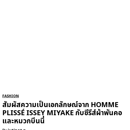
RSATIONS
ENTERTAINMENT
GROOMING
WATCH & JE
FASHION
สัมผัสความเป็นเอกลักษณ์จาก HOMME
PLISSÉ ISSEY MIYAKE กับซีรีส์ผ้าพันคอ
และหมวกบีนนี่