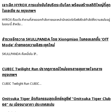
เจาะลึก HYROX การแข่งขันไฮบริดระดับโลก พร้อมสร้างสถิติใหญ่ที่สุด
ในเอเชีย ณ กรุงเทพฯ
HYROX คืออะไร คำถามที่สายออกกำลังกายและเหล่านักสปอร์ตไลฟ์สไตล์กำลังให้ความสนใจอยู่
ในขณะนี้ สำหรับ...
สำรวจจักรวาล SKULLPANDA โดย Xiongmiao ในคอลเลกชั่น ‘Off
Mode’ ถ่ายทอดความอิสระยุคใหม่
SKULLPANDA คือหนึ่งใน IP...
CUBIC Twilight Run ปรากฏการณ์ใหม่ของสายสุขภาพใจกลาง
กรุงเทพฯ
CUBIC Twilight Run CUBIC...
Onitsuka Tiger จัดกิจกรรมสุดเอ็กซ์คลูซีฟ “Onitsuka Tiger Club
66” ณ เมืองมาลากา ประเทศสเปน