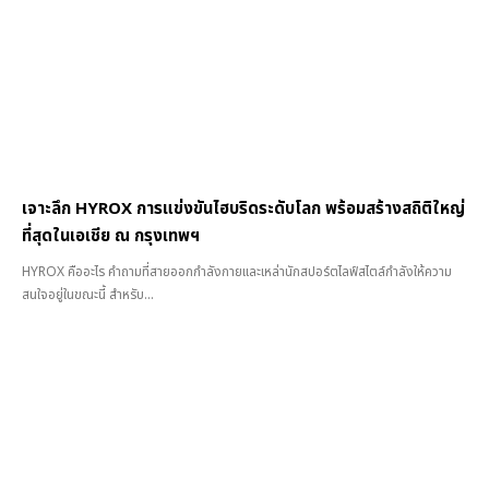
เจาะลึก HYROX การแข่งขันไฮบริดระดับโลก พร้อมสร้างสถิติใหญ่
ที่สุดในเอเชีย ณ กรุงเทพฯ
HYROX คืออะไร คำถามที่สายออกกำลังกายและเหล่านักสปอร์ตไลฟ์สไตล์กำลังให้ความ
สนใจอยู่ในขณะนี้ สำหรับ...