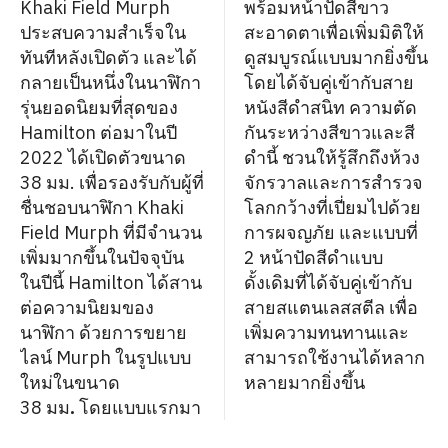
Khaki Field Murph
พร้อมหน้าปัดสีขาว
ประสบความสำเร็จใน
สะอาดตาเพื่อเพิ่มมิติให้
ทันทีหลังเปิดตัว และได้
ดูสมบูรณ์แบบมากยิ่งขึ้น
กลายเป็นหนึ่งในนาฬิกา
โดยได้จับคู่เข้ากับสาย
รุ่นยอดนิยมที่สุดของ
หนังสีดำสนิท ความตัด
Hamilton
ต่อมาในปี
กันระหว่างสีขาวและสี
2022 ได้เปิดตัวขนาด
ดำนี้ ชวนให้รู้สึกถึงห้วง
38 มม. เพื่อรองรับกับผู้ที่
จักรวาลและการสำรวจ
ชื่นชอบนาฬิกา Khaki
โลกกว้างที่เปี่ยมไปด้วย
Field Murph
ที่มีจำนวน
การผจญภัย และแบบที่
เพิ่มมากขึ้นในปัจจุบัน
2
หน้าปัดสีดำแบบ
ในปีนี้ Hamilton
ได้สาน
ดั้งเดิมที่ได้จับคู่เข้ากับ
ต่อความนิยมของ
สายสแตนเลสสตีล เพื่อ
นาฬิกา ด้วยการขยาย
เพิ่มความทนทานและ
ไลน์ Murph
ในรูปแบบ
สามารถใช้งานได้หลาก
ใหม่ในขนาด
หลายมากยิ่งขึ้น
38 มม
.
โดยแบบแรกมา