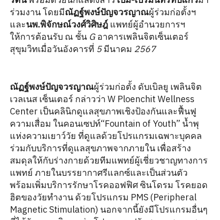
ร่วมงาน โดยมี
ณัฏฐ์พงษ์ปัญจวรญาณ
ผู้ร่วมก่อตั้งฯ
และ
นพ.พิจักษณ์วงศ์วิศิษฎ์
แพทย์ผู้อำนวยการฯ
ให้การต้อนรับ ณ ชั้น
G
อาคารเพลินจิตเซ็นเตอร์
สุขุมวิทเมื่อวันอังคารที่
5
มีนาคม
2567
ณัฏฐ์พงษ์ปัญจวรญาณ
ผู้ร่วมก่อตั้ง ดับเบิลยู เพลินจิต
เวลเนส เซ็นเตอร์ กล่าวว่า W Ploenchit Wellness
Center เป็นคลินิกดูแลสุขภาพเชิงป้องกันและฟื้นฟู
ความเสื่อม ในคอนเซปท์“Fountain of Youth” น้ำพุ
แห่งความเยาว์วัย ที่ดูแลด้วยโปรแกรมเฉพาะบุคคล
ร่วมกับบริการที่ดูแลสุขภาพจากภายใน เพื่อสร้าง
สมดุลให้กับร่างกายด้วยทีมแพทย์ผู้เชี่ยวชาญทางการ
แพทย์ ภายในบรรยากาศรีแลกซ์และเป็นส่วนตัว
พร้อมเพิ่มบริการรักษาโรคออฟฟิศ ซินโดรม โรคยอด
ฮิตของวัยทำงาน ด้วยโปรแกรม PMS (Peripheral
Magnetic Stimulation) นอกจากนี้ยังมีโปรแกรมอื่นๆ