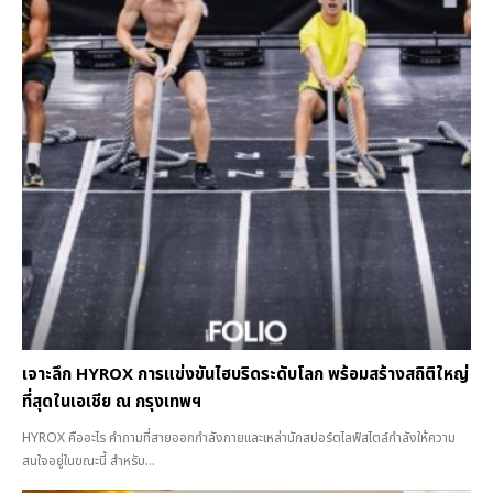
เจาะลึก HYROX การแข่งขันไฮบริดระดับโลก พร้อมสร้างสถิติใหญ่
ที่สุดในเอเชีย ณ กรุงเทพฯ
HYROX คืออะไร คำถามที่สายออกกำลังกายและเหล่านักสปอร์ตไลฟ์สไตล์กำลังให้ความ
สนใจอยู่ในขณะนี้ สำหรับ...