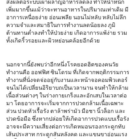
ส่งผลต่อระบบเผาผลาญอาหารลดลง ทำให้น้ำหนัก
เพิ่มมากขึ้นแม้ว่าจะทานอาหารในปริมาณเท่าเดิม มี
อาการเหนื่อยง่าย อ่อนเพลีย นอนไม่หลับ หลับไม่ลึก
ความจำและสมาธิในการทำงานลดน้อยลง ภูมิ
ต้านทานต่ำลงทำให้ป่วยง่าย เกิดอาการแพ้ง่าย รวม
ทั้งเกิดริ้วรอยและผิวหย่อนคล้อยอีกด้วย
นอกจากนี้ยังพบว่าอีกหนึ่งโรคยอดฮิตของคนวัย
ทำงานคือ ออฟฟิศ ซินโดรม ที่เกิดจากพฤติกรรมการ
ทำงานที่นั่งจดจ่ออยู่กับงานและหน้าจอคอมพิวเตอร์
จนไม่ได้เปลี่ยนอิริยาบถเป็นเวลานาน จนทำให้กล้าม
เนื้อส่วนต่างๆ ในร่างกายเกร็งและอักเสบในเวลาต่อ
มา โดยอาการจะเริ่มจากการปวดกล้ามเนื้อเฉพาะ
ส่วน ปวดหัวเรื้อรัง ตาล้าพร่ามัว มือชา นิ้วล็อก และ
ปวดข้อมือ ซึ่งหากปล่อยให้เกิดอาการปวดแบบเรื้อรัง
อาจจะมีความเสี่ยงต่อการเกิดหมอนรองกระดูกทับ
เส้นประสาท กระดูกสันหลังคด และแขนขาอ่อนแรง