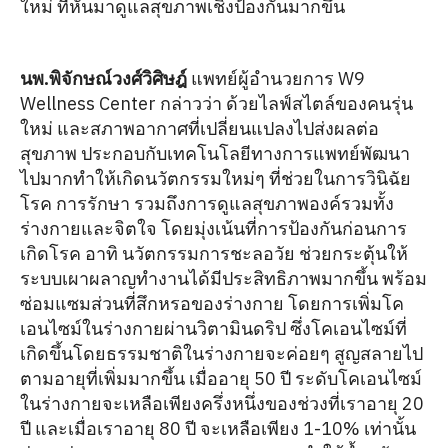
ใหม่ ที่หันมาดูแลสุขภาพเชิงป้องกันมากขึ้น
นพ.พิจักษณ์วงศ์วิศิษฎ์
แพทย์ผู้อำนวยการ W9
Wellness Center กล่าวว่า ด้วยไลฟ์สไตล์ของคนรุ่น
ใหม่ และสภาพอากาศที่เปลี่ยนแปลงไปส่งผลต่อ
สุขภาพ ประกอบกับเทคโนโลยีทางการแพทย์พัฒนา
ไปมากทำให้เกิดนวัตกรรมใหม่ๆ ที่ช่วยในการวินิฉัย
โรค การรักษา รวมถึงการดูแลสุขภาพองค์รวมทั้ง
ร่างกายและจิตใจ โดยมุ่งเน้นที่การป้องกันก่อนการ
เกิดโรค อาทิ นวัตกรรมการชะลอวัย ช่วยกระตุ้นให้
ระบบเผาผลาญทำงานได้มีประสิทธิภาพมากขึ้น พร้อม
ซ่อมแซมส่วนที่สึกหรอของร่างกาย โดยการเพิ่มโค
เอนไซม์ในร่างกายผ่านวิตามินดริป ซึ่งโคเอนไซม์ที่
เกิดขึ้นโดยธรรมชาติในร่างกายจะค่อยๆ สูญสลายไป
ตามอายุที่เพิ่มมากขึ้น เมื่ออายุ 50 ปี ระดับโคเอนไซม์
ในร่างกายจะเหลือเพียงครึ่งหนึ่งของช่วงที่เราอายุ 20
ปี และเมื่อเราอายุ 80 ปี จะเหลือเพียง 1-10% เท่านั้น