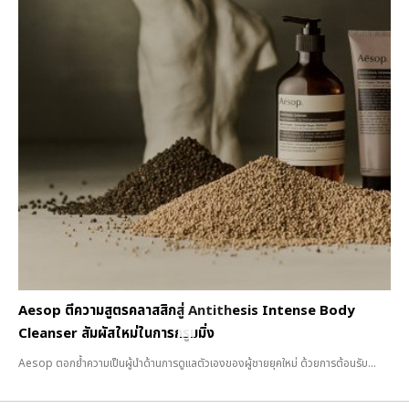
Aesop ตีความสูตรคลาสสิกสู่ Antithesis Intense Body
Cleanser สัมผัสใหม่ในการกรูมมิ่ง
Aesop ตอกย้ำความเป็นผู้นำด้านการดูแลตัวเองของผู้ชายยุคใหม่ ด้วยการต้อนรับ...