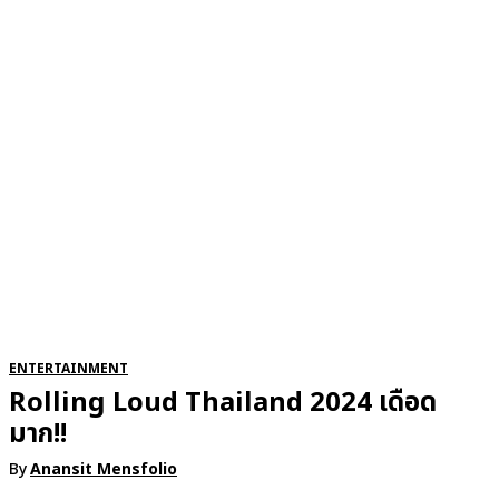
RSATIONS
ENTERTAINMENT
GROOMING
WATCH & JE
ENTERTAINMENT
Rolling Loud Thailand 2024 เดือด
มาก!!
By
Anansit Mensfolio