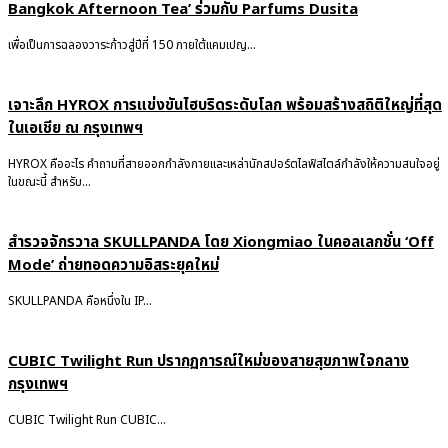
Bangkok Afternoon Tea’ ร่วมกับ Parfums Dusita
เพื่อเป็นการฉลองวาระก้าวสู่ปีที่ 150 ภายใต้แคมเปญ...
เจาะลึก HYROX การแข่งขันไฮบริดระดับโลก พร้อมสร้างสถิติใหญ่ที่สุด
ในเอเชีย ณ กรุงเทพฯ
HYROX คืออะไร คำถามที่สายออกกำลังกายและเหล่านักสปอร์ตไลฟ์สไตล์กำลังให้ความสนใจอยู่
ในขณะนี้ สำหรับ...
สำรวจจักรวาล SKULLPANDA โดย Xiongmiao ในคอลเลกชั่น ‘Off
Mode’ ถ่ายทอดความอิสระยุคใหม่
SKULLPANDA คือหนึ่งใน IP...
CUBIC Twilight Run ปรากฏการณ์ใหม่ของสายสุขภาพใจกลาง
กรุงเทพฯ
CUBIC Twilight Run CUBIC...