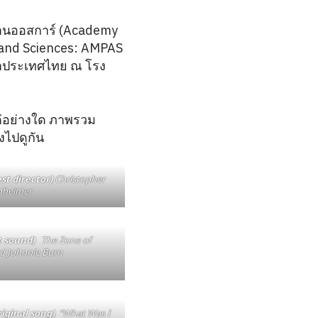
นงานออสการ์ (Academy
s and Sciences: AMPAS
เวลาประเทศไทย ณ โรง
ผแต่อย่างใด ภาพรวม
งไปดูกัน
est director)
Christopher
heimer
st sound)
The Zone of
nd Johnnie Burn
riginal song)
“What Was I