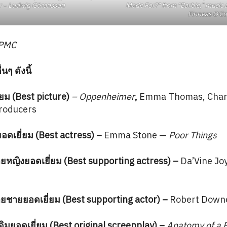
 – Ludwig Göransson
Made For?” from “Barbie,” music and
Finneas O’Co
 PMC
ๆ ดังนี้
ม (Best picture)
– Oppenheimer
,
Emma Thomas, Char
producers
เยี่ยม (Best actress) –
Emma Stone —
Poor Things
หญิงยอดเยี่ยม (Best supporting actress)
–
Da’Vine Jo
ชายยอดเยี่ยม (Best supporting actor)
–
Robert Downe
มยอดเยี่ยม (Best original screenplay)
–
Anatomy of a F