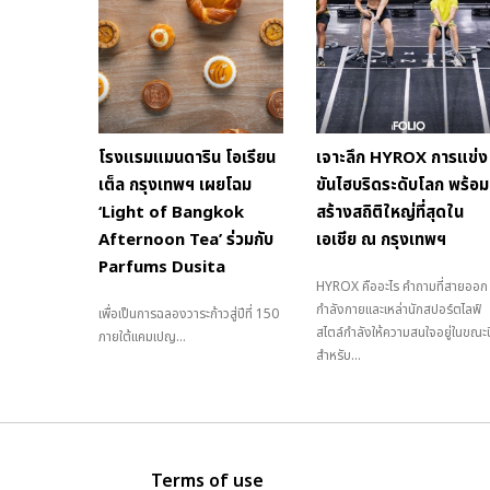
โรงแรมแมนดาริน โอเรียน
เจาะลึก HYROX การแข่ง
เต็ล กรุงเทพฯ เผยโฉม
ขันไฮบริดระดับโลก พร้อม
‘Light of Bangkok
สร้างสถิติใหญ่ที่สุดใน
Afternoon Tea’ ร่วมกับ
เอเชีย ณ กรุงเทพฯ
Parfums Dusita
HYROX คืออะไร คำถามที่สายออก
กำลังกายและเหล่านักสปอร์ตไลฟ์
เพื่อเป็นการฉลองวาระก้าวสู่ปีที่ 150
สไตล์กำลังให้ความสนใจอยู่ในขณะนี
ภายใต้แคมเปญ...
สำหรับ...
Terms of use