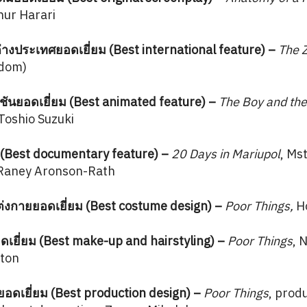
hur Harari
ประเทศยอดเยี่ยม (Best international feature)
–
The Z
gdom)
ันยอดเยี่ยม (Best animated feature)
–
The Boy and th
Toshio Suzuki
 (Best documentary feature)
–
20 Days in Mariupol
, Ms
 Raney Aronson-Rath
่งกายยอดเยี่ยม (Best costume design)
–
Poor Things,
Ho
ยี่ยม (Best make-up and hairstyling)
–
Poor Things
, 
ston
อดเยี่ยม (Best production design)
–
Poor Things
, prod