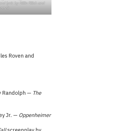
 lyric by Billie Eilish and
nnell
les Roven and
y Randolph —
The
y Jr. —
Oppenheimer
all
screenplay by