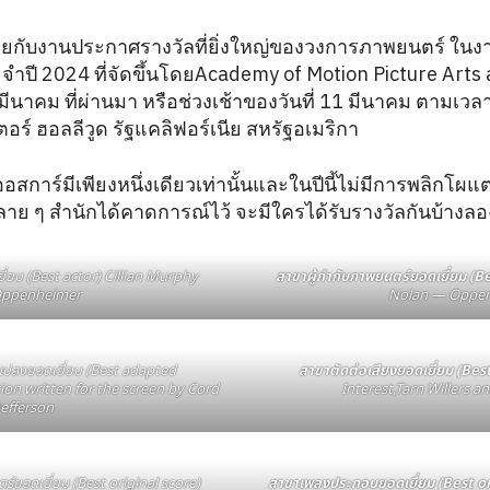
บร้อยกับงานประกาศรางวัลที่ยิ่งใหญ่ของวงการภาพยนตร์ ใ
ระจำปี 2024 ที่จัดขึ้นโดยAcademy of Motion Picture Art
 10 มีนาคม ที่ผ่านมา หรือช่วงเช้าของวันที่ 11 มีนาคม ตาม
ตอร์ ฮอลลีวูด รัฐแคลิฟอร์เนีย สหรัฐอเมริกา
ัลออสการ์มีเพียงหนึ่งเดียวเท่านั้นและในปีนี้ไม่มีการพลิกโ
อหลาย ๆ สำนักได้คาดการณ์ไว้ จะมีใครได้รับรางวัลกันบ้างลอ
่ยม (Best actor) Cillian Murphy
สาขาผู้กำกับภาพยนตร์ยอดเยี่ยม (B
ppenheimer
Nolan —
Oppen
ปลงยอดเยี่ยม (Best adapted
สาขาตัดต่อเสียงยอดเยี่ยม (Be
ion written for the screen by Cord
Interest
,Tarn Willers a
Jefferson
์ยอดเยี่ยม (Best original score)
สาขาเพลงประกอบยอดเยี่ยม (Best o