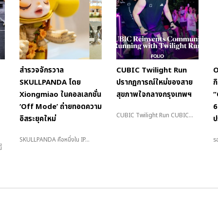
สำรวจจักรวาล
CUBIC Twilight Run
O
SKULLPANDA โดย
ปรากฏการณ์ใหม่ของสาย
ก
Xiongmiao ในคอลเลกชั่น
สุขภาพใจกลางกรุงเทพฯ
“
‘Off Mode’ ถ่ายทอดความ
6
CUBIC Twilight Run CUBIC...
อิสระยุคใหม่
ป
SKULLPANDA คือหนึ่งใน IP...
รอ
้