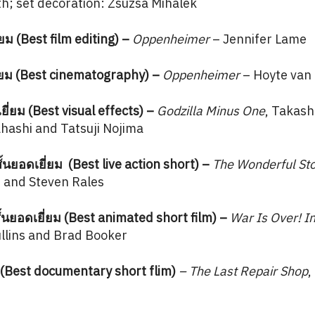
h; set decoration: Zsuzsa Mihalek
ม (Best film editing)
–
Oppenheimer
– Jennifer Lame
ยม (Best cinematography)
–
Oppenheimer
– Hoyte van
่ยม (Best visual effects)
–
Godzilla Minus One
, Takash
hashi and Tatsuji Nojima
ยอดเยี่ยม (Best live action short)
–
The Wonderful Sto
 and Steven Rales
นยอดเยี่ยม (Best animated short film)
–
War Is Over! In
llins and Brad Booker
(Best documentary short flim)
– The Last Repair Shop
,