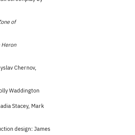
one of
e Heron
tyslav Chernov,
lly Waddington
Nadia Stacey, Mark
uction design: James