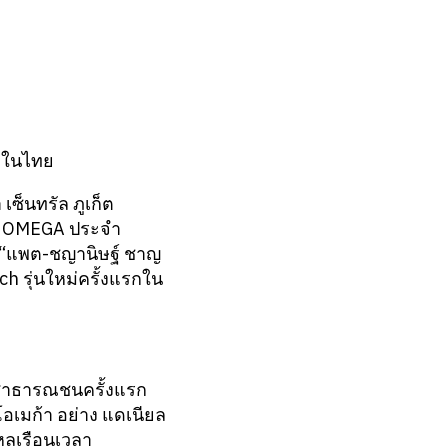
รกในไทย
ซ็นทรัล ภูเก็ต
 of OMEGA ประจำ
์ “แพต-ชญานิษฐ์ ชาญ
h รุ่นใหม่ครั้งแรกใน
าสาธารณชนครั้งแรก
อเมก้า อย่าง แดเนียล
ใหลเรือนเวลา