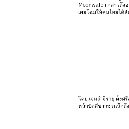
Moonwatch กล่าวถึงอย
เผยโฉมให้คนไทยได้สั
โดย เจมส์-จิรายุ ตั้ง
หน้าปัดสีขาวชวนนึกถึง