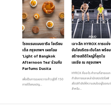
โรงแรมแมนดาริน โอเรียน
เจาะลึก HYROX การแข่ง
เต็ล กรุงเทพฯ เผยโฉม
ขันไฮบริดระดับโลก พร้อม
‘Light of Bangkok
สร้างสถิติใหญ่ที่สุดใน
Afternoon Tea’ ร่วมกับ
เอเชีย ณ กรุงเทพฯ
Parfums Dusita
HYROX คืออะไร คำถามที่สายออก
กำลังกายและเหล่านักสปอร์ตไลฟ์
เพื่อเป็นการฉลองวาระก้าวสู่ปีที่ 150
สไตล์กำลังให้ความสนใจอยู่ในขณะนี
ภายใต้แคมเปญ...
สำหรับ...