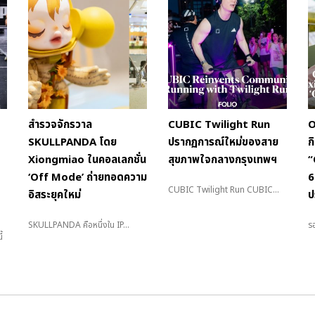
สำรวจจักรวาล
CUBIC Twilight Run
O
SKULLPANDA โดย
ปรากฏการณ์ใหม่ของสาย
ก
Xiongmiao ในคอลเลกชั่น
สุขภาพใจกลางกรุงเทพฯ
“
‘Off Mode’ ถ่ายทอดความ
6
CUBIC Twilight Run CUBIC...
อิสระยุคใหม่
ป
SKULLPANDA คือหนึ่งใน IP...
รอ
้