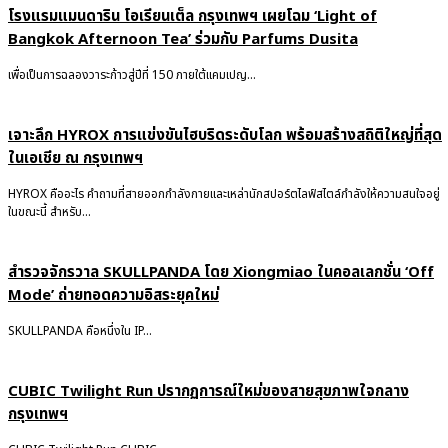
โรงแรมแมนดาริน โอเรียนเต็ล กรุงเทพฯ เผยโฉม ‘Light of
Bangkok Afternoon Tea’ ร่วมกับ Parfums Dusita
เพื่อเป็นการฉลองวาระก้าวสู่ปีที่ 150 ภายใต้แคมเปญ...
เจาะลึก HYROX การแข่งขันไฮบริดระดับโลก พร้อมสร้างสถิติใหญ่ที่สุด
ในเอเชีย ณ กรุงเทพฯ
HYROX คืออะไร คำถามที่สายออกกำลังกายและเหล่านักสปอร์ตไลฟ์สไตล์กำลังให้ความสนใจอยู่
ในขณะนี้ สำหรับ...
สำรวจจักรวาล SKULLPANDA โดย Xiongmiao ในคอลเลกชั่น ‘Off
Mode’ ถ่ายทอดความอิสระยุคใหม่
SKULLPANDA คือหนึ่งใน IP...
CUBIC Twilight Run ปรากฏการณ์ใหม่ของสายสุขภาพใจกลาง
กรุงเทพฯ