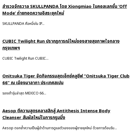
สำรวจจักรวาล SKULLPANDA โดย Xiongmiao ในคอลเลกชั่น ‘Off
Mode’ ถ่ายทอดความอิสระยุคใหม่
SKULLPANDA คือหนึ่งใน IP...
CUBIC Twilight Run ปรากฏการณ์ใหม่ของสายสุขภาพใจกลาง
กรุงเทพฯ
CUBIC Twilight Run CUBIC...
Onitsuka Tiger จัดกิจกรรมสุดเอ็กซ์คลูซีฟ “Onitsuka Tiger Club
66” ณ เมืองมาลากา ประเทศสเปน
รองเท้ารุ่นล่าสุด MEXICO 66...
Aesop ตีความสูตรคลาสสิกสู่ Antithesis Intense Body
Cleanser สัมผัสใหม่ในการกรูมมิ่ง
Aesop ตอกย้ำความเป็นผู้นำด้านการดูแลตัวเองของผู้ชายยุคใหม่ ด้วยการต้อนรับ...