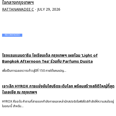
ใจกลางกรุงเทพฯ
RATTANAWADEE C
-
JULY 29, 2026
RECOMENDED
โรงแรมแมนดาริน โอเรียนเต็ล กรุงเทพฯ เผยโฉม ‘Light of
Bangkok Afternoon Tea’ ร่วมกับ Parfums Dusita
เพื่อเป็นการฉลองวาระก้าวสู่ปีที่ 150 ภายใต้แคมเปญ...
เจาะลึก HYROX การแข่งขันไฮบริดระดับโลก พร้อมสร้างสถิติใหญ่ที่สุด
ในเอเชีย ณ กรุงเทพฯ
HYROX คืออะไร คำถามที่สายออกกำลังกายและเหล่านักสปอร์ตไลฟ์สไตล์กำลังให้ความสนใจอยู่
ในขณะนี้ สำหรับ...