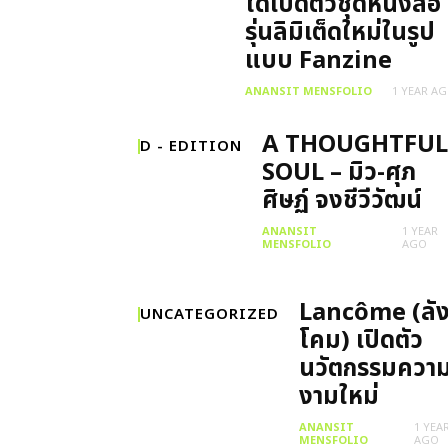
ได้เปิดตัวชุดหนังสือ
รุ่นลิมิเต็ดใหม่ในรูป
แบบ Fanzine
ANANSIT MENSFOLIO
1 YEAR A
A THOUGHTFUL
D - EDITION
SOUL – มิว-ศุภ
ศิษฏ์ จงชีวีวัฒน์
ANANSIT
1 YEAR
MENSFOLIO
AGO
Lancôme (ลั
UNCATEGORIZED
โคม) เปิดตัว
นวัตกรรมควา
งามใหม่
ANANSIT
1 YEA
MENSFOLIO
AGO