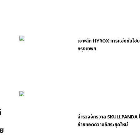
เจาะลึก HYROX การแข่งขันไฮบริ
กรุงเทพฯ
์
สำรวจจักรวาล SKULLPANDA โ
ถ่ายทอดความอิสระยุคใหม่
ย