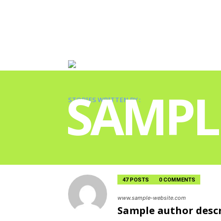
SAMPL
STORIES WRITTEN BY :
47 POSTS
0 COMMENTS
www.sample-website.com
Sample author desc