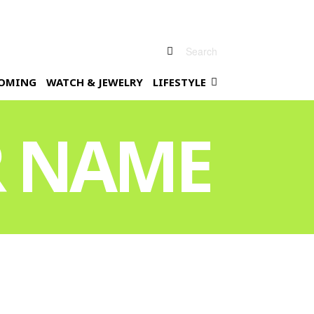
Search
OMING
WATCH & JEWELRY
LIFESTYLE
R NAME