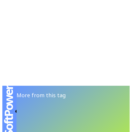
RSATIONS
ENTERTAINMENT
GROOMING
WATCH & JE
#SoftPower
More from this tag
จิม ทอมป์สัน ยกระดับผ้าไหมไทย สู่พลังซอฟต์พาว
เวอร์บนเวทีโลก
JUTIPAT P
-
SEPTEMBER 1, 2025