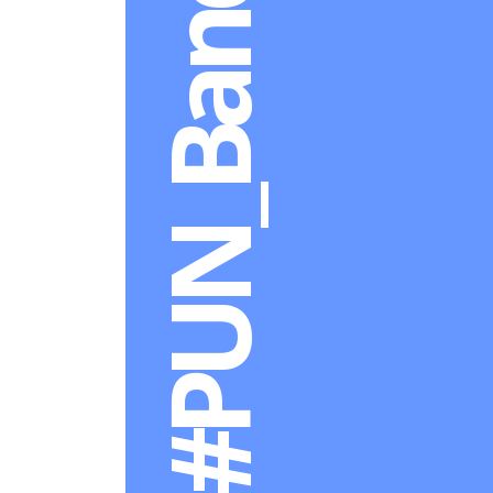
#PUN_BandageD1