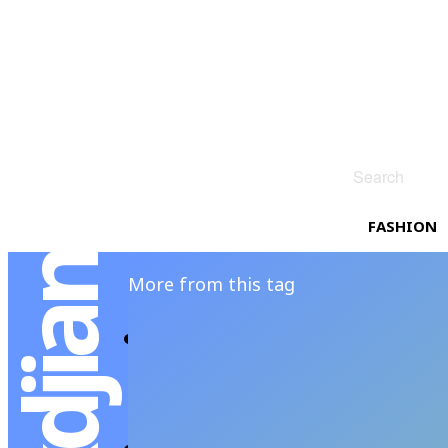
Search
FASHION
More from this tag
Paris as a Gift — เ
JUTIPAT P
-
DECEMBER 18, 2025