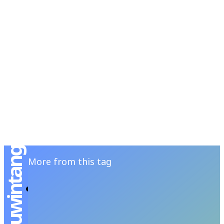
RSATIONS
ENTERTAINMENT
GROOMING
WATCH & JE
More from this tag
เปิดมุมมองงานฝีมือระดับโลกไปกับ ภูวินทร์ ใน
“LOEWE Crafted World”
JUTIPAT P
-
APRIL 2, 2025