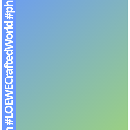
#LOEWE #LOEWExPhuwin #LOEWECraftedWorld #phuwintang