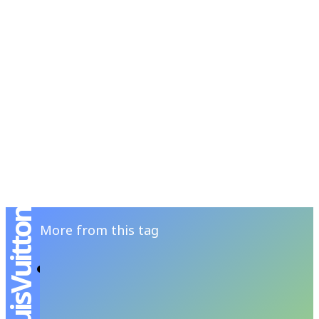
RSATIONS
ENTERTAINMENT
GROOMING
WATCH & JE
More from this tag
ล่าสุด LOUIS VUITTON ร่วมเป็นพันธมิตร
อย่างเป็นทางการกับ FORMULA1®
JUTIPAT P
-
JANUARY 30, 2025