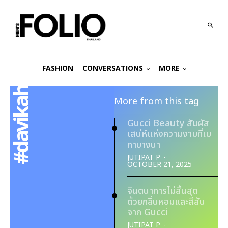
FASHION
CONVERSATIONS
MORE
#davikah
More from this tag
Gucci Beauty สัมผัส
เสน่ห์แห่งความงามที่เม
กาบางนา
JUTIPAT P
-
OCTOBER 21, 2025
จินตนาการไม่สิ้นสุด
ด้วยกลิ่นหอมและสีสัน
จาก Gucci
JUTIPAT P
-