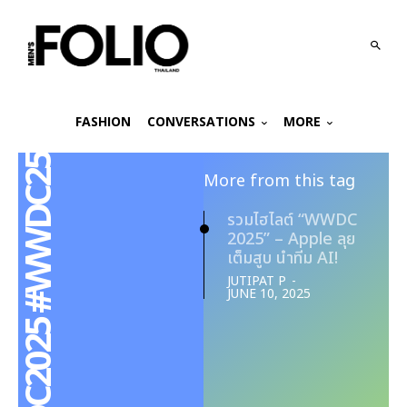
FASHION
CONVERSATIONS
MORE
#apple #WWDC2025 #WWDC25
More from this tag
รวมไฮไลต์ “WWDC
2025” – Apple ลุย
เต็มสูบ นำทีม AI!
JUTIPAT P
-
JUNE 10, 2025