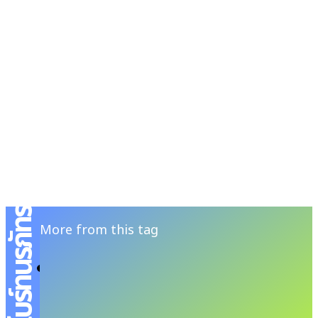
RSATIONS
ENTERTAINMENT
GROOMING
WATCH & JE
ไบร์ทนรภัทร
More from this tag
ไบร์ท นรภัทร ส่องประกายความเท่และโดดเด่นใน
Digital Cover #MensFolioTH เดือน
กรกฎาคม ‘Move Your Way’
DOME MENSFOLIO
-
JULY 8, 2024