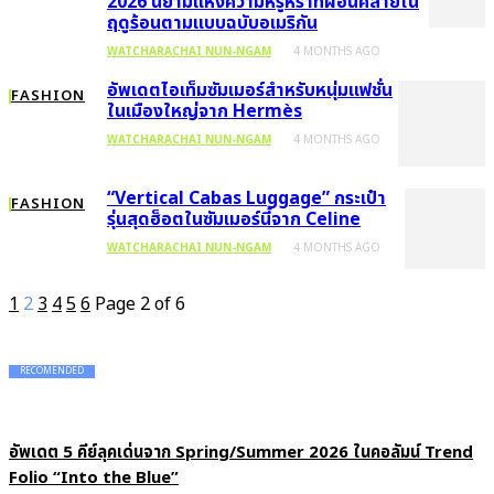
2026 นิยามแห่งความหรูหราที่ผ่อนคลายใน
ฤดูร้อนตามแบบฉบับอเมริกัน
WATCHARACHAI NUN-NGAM
4 MONTHS AGO
อัพเดตไอเท็มซัมเมอร์สำหรับหนุ่มแฟชั่น
FASHION
ในเมืองใหญ่จาก Hermès
WATCHARACHAI NUN-NGAM
4 MONTHS AGO
“Vertical Cabas Luggage” กระเป๋า
FASHION
รุ่นสุดฮ็อตในซัมเมอร์นี้จาก Celine
WATCHARACHAI NUN-NGAM
4 MONTHS AGO
1
2
3
4
5
6
Page 2 of 6
RECOMENDED
อัพเดต 5 คีย์ลุคเด่นจาก Spring/Summer 2026 ในคอลัมน์ Trend
Folio “Into the Blue”