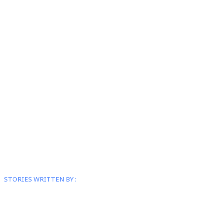
RSATIONS
ENTERTAINMENT
GROOMING
WATCH & JE
WATCHARACHAI NUN-NGAM
STORIES WRITTEN BY :